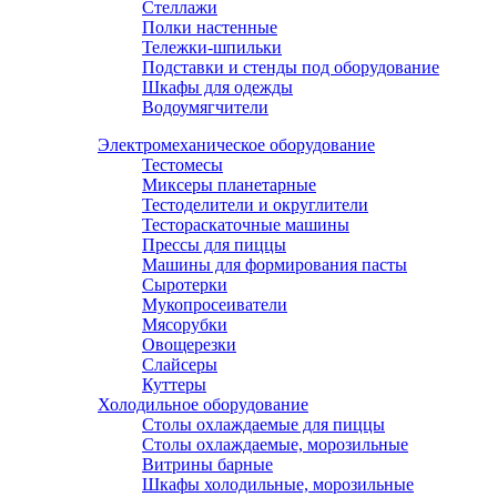
Стеллажи
Полки настенные
Тележки-шпильки
Подставки и стенды под оборудование
Шкафы для одежды
Водоумягчители
Электромеханическое оборудование
Тестомесы
Миксеры планетарные
Тестоделители и округлители
Тестораскаточные машины
Прессы для пиццы
Машины для формирования пасты
Сыротерки
Мукопросеиватели
Мясорубки
Овощерезки
Слайсеры
Куттеры
Холодильное оборудование
Столы охлаждаемые для пиццы
Столы охлаждаемые, морозильные
Витрины барные
Шкафы холодильные, морозильные