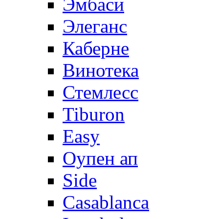
Эмбаси
Элеганс
Каберне
Винотека
Стемлесс
Tiburon
Easy
Оупен ап
Side
Casablanca