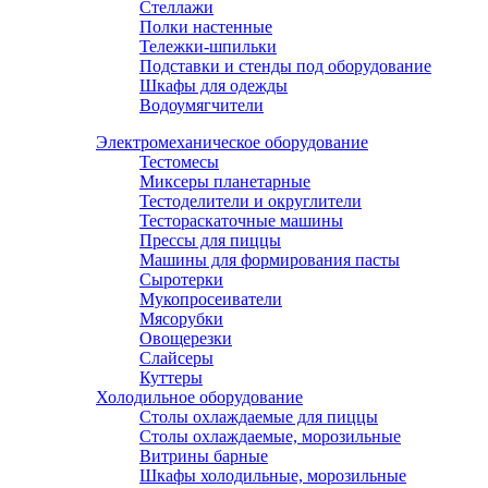
Стеллажи
Полки настенные
Тележки-шпильки
Подставки и стенды под оборудование
Шкафы для одежды
Водоумягчители
Электромеханическое оборудование
Тестомесы
Миксеры планетарные
Тестоделители и округлители
Тестораскаточные машины
Прессы для пиццы
Машины для формирования пасты
Сыротерки
Мукопросеиватели
Мясорубки
Овощерезки
Слайсеры
Куттеры
Холодильное оборудование
Столы охлаждаемые для пиццы
Столы охлаждаемые, морозильные
Витрины барные
Шкафы холодильные, морозильные