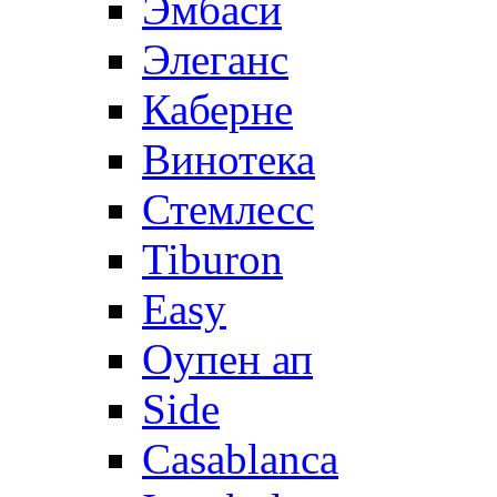
Эмбаси
Элеганс
Каберне
Винотека
Стемлесс
Tiburon
Easy
Оупен ап
Side
Casablanca