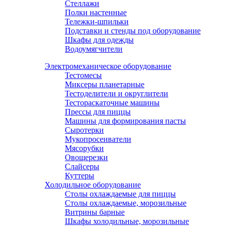
Стеллажи
Полки настенные
Тележки-шпильки
Подставки и стенды под оборудование
Шкафы для одежды
Водоумягчители
Электромеханическое оборудование
Тестомесы
Миксеры планетарные
Тестоделители и округлители
Тестораскаточные машины
Прессы для пиццы
Машины для формирования пасты
Сыротерки
Мукопросеиватели
Мясорубки
Овощерезки
Слайсеры
Куттеры
Холодильное оборудование
Столы охлаждаемые для пиццы
Столы охлаждаемые, морозильные
Витрины барные
Шкафы холодильные, морозильные