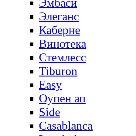
Эмбаси
Элеганс
Каберне
Винотека
Стемлесс
Tiburon
Easy
Оупен ап
Side
Casablanca