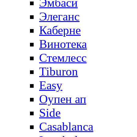
Эмбаси
Элеганс
Каберне
Винотека
Стемлесс
Tiburon
Easy
Оупен ап
Side
Casablanca