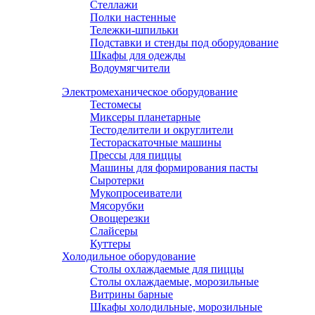
Стеллажи
Полки настенные
Тележки-шпильки
Подставки и стенды под оборудование
Шкафы для одежды
Водоумягчители
Электромеханическое оборудование
Тестомесы
Миксеры планетарные
Тестоделители и округлители
Тестораскаточные машины
Прессы для пиццы
Машины для формирования пасты
Сыротерки
Мукопросеиватели
Мясорубки
Овощерезки
Слайсеры
Куттеры
Холодильное оборудование
Столы охлаждаемые для пиццы
Столы охлаждаемые, морозильные
Витрины барные
Шкафы холодильные, морозильные