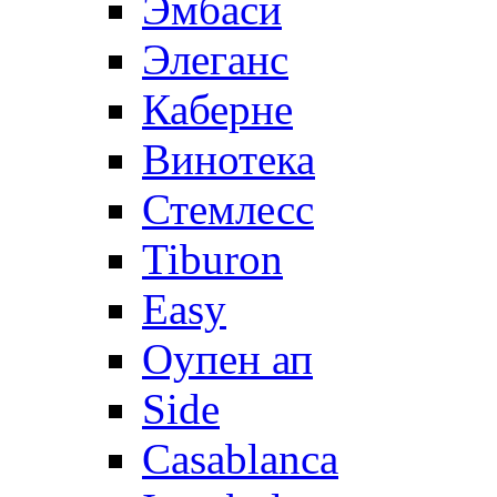
Эмбаси
Элеганс
Каберне
Винотека
Стемлесс
Tiburon
Easy
Оупен ап
Side
Casablanca