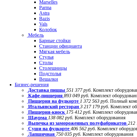
Marselles
Parma
Astra
Bazis
Vals
Колобок
Мебель
Барные стойки
Станции официанта
Мягкая мебель
Стулья
Столы
Столешницы
Подстолья
Вешалки
Бизнес-решения
Доставка пиццы
551 377 руб.
Комплект оборудова
Кафе-пиццерия
893 049 руб.
Комплект оборудовани
Пиццерия на фудкорте
1 372 563 руб.
Полный комп
Итальянский ресторан
3 217 179 руб.
Комплект об
Пиццерия-киоск
175 412 руб.
Комплект оборудова
Шаурма
138 082 руб.
Комплект оборудования
Выпечка из замороженных полуфабрикатов
212 
Суши на фудкорте
406 562 руб.
Комплект оборудо
Лапшичная
750 035 руб.
Комплект оборудования