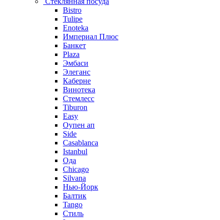
Стеклянная посуда
Bistro
Tulipe
Enoteka
Империал Плюс
Банкет
Plaza
Эмбаси
Элеганс
Каберне
Винотека
Стемлесс
Tiburon
Easy
Оупен ап
Side
Casablanca
Istanbul
Ода
Chicago
Silvana
Нью-Йорк
Балтик
Tango
Стиль