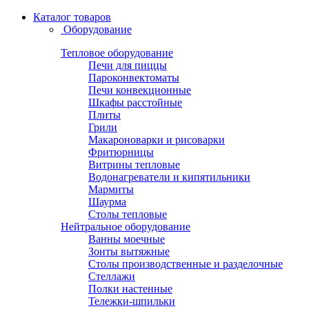
Каталог товаров
Оборудование
Тепловое оборудование
Печи для пиццы
Пароконвектоматы
Печи конвекционные
Шкафы расстойные
Плиты
Грили
Макароноварки и рисоварки
Фритюрницы
Витрины тепловые
Водонагреватели и кипятильники
Мармиты
Шаурма
Столы тепловые
Нейтральное оборудование
Ванны моечные
Зонты вытяжные
Столы производственные и разделочные
Стеллажи
Полки настенные
Тележки-шпильки