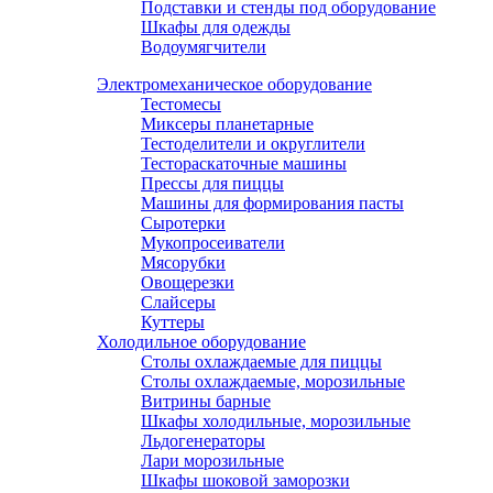
Подставки и стенды под оборудование
Шкафы для одежды
Водоумягчители
Электромеханическое оборудование
Тестомесы
Миксеры планетарные
Тестоделители и округлители
Тестораскаточные машины
Прессы для пиццы
Машины для формирования пасты
Сыротерки
Мукопросеиватели
Мясорубки
Овощерезки
Слайсеры
Куттеры
Холодильное оборудование
Столы охлаждаемые для пиццы
Столы охлаждаемые, морозильные
Витрины барные
Шкафы холодильные, морозильные
Льдогенераторы
Лари морозильные
Шкафы шоковой заморозки