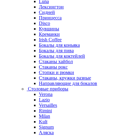
Luna
Лексингтон
Сидней
Принцесса
Disco
Кувшины
Креманки
Irish Coffee
Бокалы для коньяка
Бокалы для пива
Бокалы для коктейлей
Стаканы хайбол
Стаканы рокс
Стопки и рюмки
Стаканы, кружки разные
Направляющие для бокалов
Столовые приборы
Verona
Lazio
Versailles
Rimini
Milan
Kult
Signum
Аляска