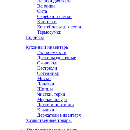
Валики для теста
Венчики
Сита
Скребки и щетки
Кисточки
Контейнеры для теста
Термосумки
Подносы
Кухонный инвентарь
Гастроемкости
Доски разделочные
Сковороды
Кастрюли
Сотейники
Миски
Лопатки
Щипцы
Чистки, терки
Мерная посуда
Лотки и противни
Крышки
Держатели инвентаря
Хозяйственные товары