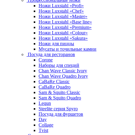
Профессиональные ножи
Ножи Luxstahl «Profi»
Ножи Luxstahl «Chef»
Ножи Luxstahl «Master»
Ножи Luxstahl «Base line»
Ножи Luxstahl «Premium»
Ножи Luxstahl «Colour»
Ножи Luxstahl «Sakura»
Ножи для пиццы
Мусаты и точильные камни
Посуда для ресторанов
Corone
Наборы для специй
Chan Wave Classic Ivory
Chan Wave Quadro Ivory
CaBaRe Classic
CaBaRe Quadro
Sam & Squito Classic
Sam & Squito Quadro
Lequn
Steelite серия Spyro
Посуда для фуршетов
Day
Collage
Tvist