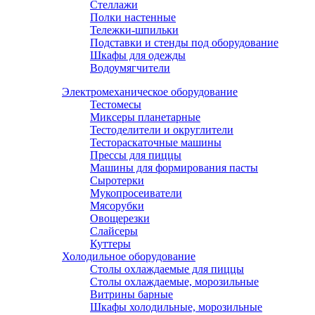
Стеллажи
Полки настенные
Тележки-шпильки
Подставки и стенды под оборудование
Шкафы для одежды
Водоумягчители
Электромеханическое оборудование
Тестомесы
Миксеры планетарные
Тестоделители и округлители
Тестораскаточные машины
Прессы для пиццы
Машины для формирования пасты
Сыротерки
Мукопросеиватели
Мясорубки
Овощерезки
Слайсеры
Куттеры
Холодильное оборудование
Столы охлаждаемые для пиццы
Столы охлаждаемые, морозильные
Витрины барные
Шкафы холодильные, морозильные