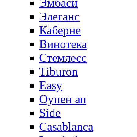
Эмбаси
Элеганс
Каберне
Винотека
Стемлесс
Tiburon
Easy
Оупен ап
Side
Casablanca