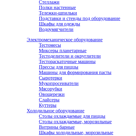
Стеллажи
Полки настенные
Тележки-шпильки
Подставки и стенды под оборудование
Шкафы для одежды
Водоумягчители
Электромеханическое оборудование
Тестомесы
Миксеры планетарные
Тестоделители и округлители
Тестораскаточные машины
Прессы для пиццы
Машины для формирования пасты
Сыротерки
Мукопросеиватели
Мясорубки
Овощерезки
Слайсеры
Куттеры
Холодильное оборудование
Столы охлаждаемые для пиццы
Столы охлаждаемые, морозильные
Витрины барные
Шкафы холодильные, морозильные