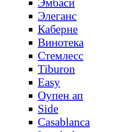
Эмбаси
Элеганс
Каберне
Винотека
Стемлесс
Tiburon
Easy
Оупен ап
Side
Casablanca