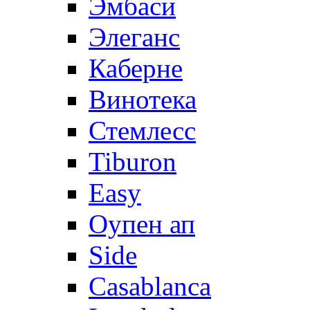
Эмбаси
Элеганс
Каберне
Винотека
Стемлесс
Tiburon
Easy
Оупен ап
Side
Casablanca