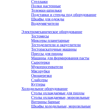
Стеллажи
Полки настенные
Тележки-шпильки
Подставки и стенды под оборудование
Шкафы для одежды
Водоумягчители
Электромеханическое оборудование
Тестомесы
Миксеры планетарные
Тестоделители и округлители
Тестораскаточные машины
Прессы для пиццы
Машины для формирования пасты
Сыротерки
Мукопросеиватели
Мясорубки
Овощерезки
Слайсеры
Куттеры
Холодильное оборудование
Столы охлаждаемые для пиццы
Столы охлаждаемые, морозильные
Витрины барные
Шкафы холодильные, морозильные