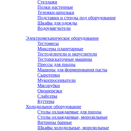
Стеллажи
Полки настенные
Тележки-шпильки
Подставки и стенды под оборудование
Шкафы для одежды
Водоумягчители
Электромеханическое оборудование
Тестомесы
Миксеры планетарные
Тестоделители и округлители
Тестораскаточные машины
Прессы для пиццы
Машины для формирования пасты
Сыротерки
Мукопросеиватели
Мясорубки
Овощерезки
Слайсеры
Куттеры
Холодильное оборудование
Столы охлаждаемые для пиццы
Столы охлаждаемые, морозильные
Витрины барные
Шкафы холодильные, морозильные