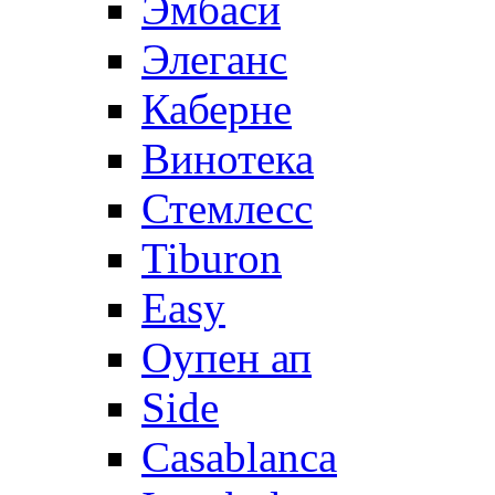
Эмбаси
Элеганс
Каберне
Винотека
Стемлесс
Tiburon
Easy
Оупен ап
Side
Casablanca