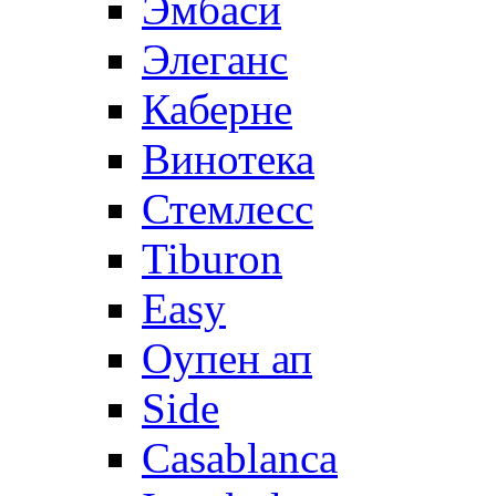
Эмбаси
Элеганс
Каберне
Винотека
Стемлесс
Tiburon
Easy
Оупен ап
Side
Casablanca