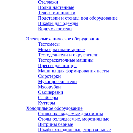
Стеллажи
Полки настенные
Тележки-шпильки
Подставки и стенды под оборудование
Шкафы для одежды
Водоумягчители
Электромеханическое оборудование
Тестомесы
Миксеры планетарные
Тестоделители и округлители
Тестораскаточные машины
Прессы для пиццы
Машины для формирования пасты
Сыротерки
Мукопросеиватели
Мясорубки
Овощерезки
Слайсеры
Куттеры
Холодильное оборудование
Столы охлаждаемые для пиццы
Столы охлаждаемые, морозильные
Витрины барные
Шкафы холодильные, морозильные