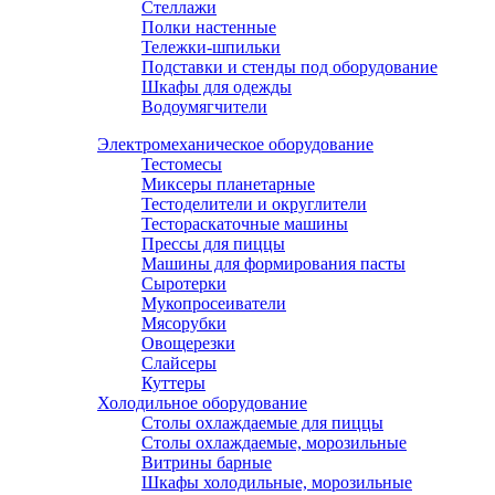
Стеллажи
Полки настенные
Тележки-шпильки
Подставки и стенды под оборудование
Шкафы для одежды
Водоумягчители
Электромеханическое оборудование
Тестомесы
Миксеры планетарные
Тестоделители и округлители
Тестораскаточные машины
Прессы для пиццы
Машины для формирования пасты
Сыротерки
Мукопросеиватели
Мясорубки
Овощерезки
Слайсеры
Куттеры
Холодильное оборудование
Столы охлаждаемые для пиццы
Столы охлаждаемые, морозильные
Витрины барные
Шкафы холодильные, морозильные