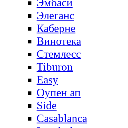
Эмбаси
Элеганс
Каберне
Винотека
Стемлесс
Tiburon
Easy
Оупен ап
Side
Casablanca