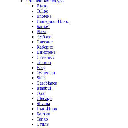
Стеклянная посуда
Bistro
Tulipe
Enoteka
Империал Плюс
Банкет
Plaza
Эмбаси
Элеганс
Каберне
Винотека
Стемлесс
Tiburon
Easy
Оупен ап
Side
Casablanca
Istanbul
Ода
Chicago
Silvana
Нью-Йорк
Балтик
Tango
Стиль