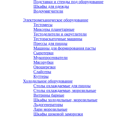
Подставки и стенды под оборудование
Шкафы для одежды
Водоумягчители
Электромеханическое оборудование
Тестомесы
Миксеры планетарные
Тестоделители и округлители
Тестораскаточные машины
Прессы для пиццы
Машины для формирования пасты
Сыротерки
Мукопросеиватели
Мясорубки
Овощерезки
Слайсеры
Куттеры
Холодильное оборудование
Столы охлаждаемые для пиццы
Столы охлаждаемые, морозильные
Витрины барные
Шкафы холодильные, морозильные
Льдогенераторы
Лари морозильные
Шкафы шоковой заморозки