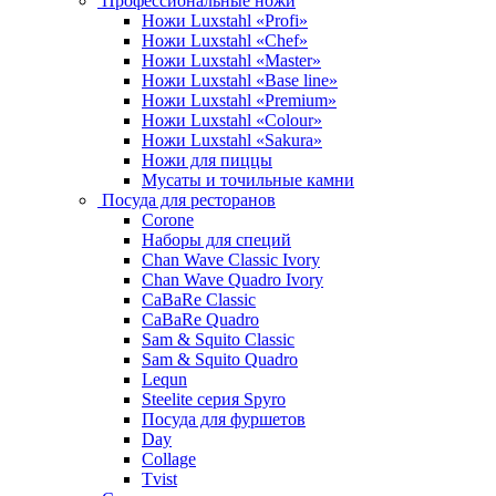
Профессиональные ножи
Ножи Luxstahl «Profi»
Ножи Luxstahl «Chef»
Ножи Luxstahl «Master»
Ножи Luxstahl «Base line»
Ножи Luxstahl «Premium»
Ножи Luxstahl «Colour»
Ножи Luxstahl «Sakura»
Ножи для пиццы
Мусаты и точильные камни
Посуда для ресторанов
Corone
Наборы для специй
Chan Wave Classic Ivory
Chan Wave Quadro Ivory
CaBaRe Classic
CaBaRe Quadro
Sam & Squito Classic
Sam & Squito Quadro
Lequn
Steelite серия Spyro
Посуда для фуршетов
Day
Collage
Tvist