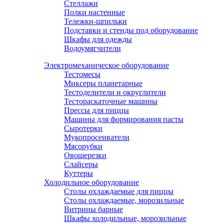
Стеллажи
Полки настенные
Тележки-шпильки
Подставки и стенды под оборудование
Шкафы для одежды
Водоумягчители
Электромеханическое оборудование
Тестомесы
Миксеры планетарные
Тестоделители и округлители
Тестораскаточные машины
Прессы для пиццы
Машины для формирования пасты
Сыротерки
Мукопросеиватели
Мясорубки
Овощерезки
Слайсеры
Куттеры
Холодильное оборудование
Столы охлаждаемые для пиццы
Столы охлаждаемые, морозильные
Витрины барные
Шкафы холодильные, морозильные