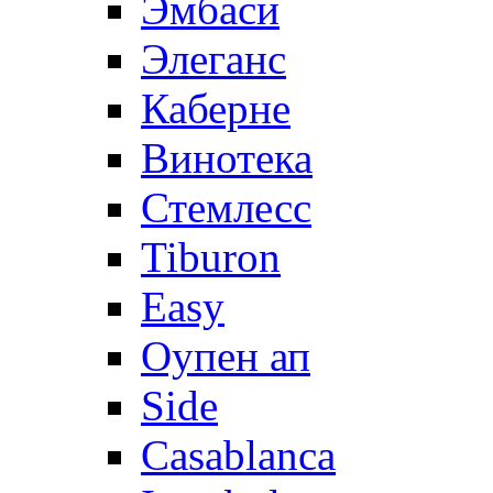
Эмбаси
Элеганс
Каберне
Винотека
Стемлесс
Tiburon
Easy
Оупен ап
Side
Casablanca