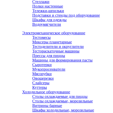
Стеллажи
Полки настенные
Тележки-шпильки
Подставки и стенды под оборудование
Шкафы для одежды
Водоумягчители
Электромеханическое оборудование
Тестомесы
Миксеры планетарные
Тестоделители и округлители
Тестораскаточные машины
Прессы для пиццы
Машины для формирования пасты
Сыротерки
Мукопросеиватели
Мясорубки
Овощерезки
Слайсеры
Куттеры
Холодильное оборудование
Столы охлаждаемые для пиццы
Столы охлаждаемые, морозильные
Витрины барные
Шкафы холодильные, морозильные