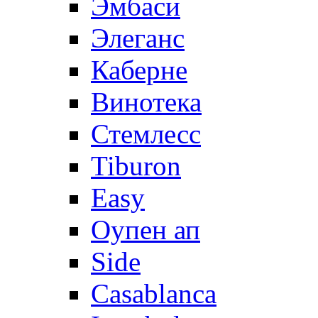
Эмбаси
Элеганс
Каберне
Винотека
Стемлесс
Tiburon
Easy
Оупен ап
Side
Casablanca