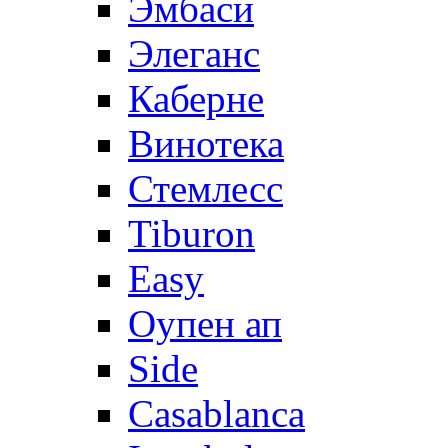
Эмбаси
Элеганс
Каберне
Винотека
Стемлесс
Tiburon
Easy
Оупен ап
Side
Casablanca