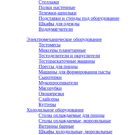
Стеллажи
Полки настенные
Тележки-шпильки
Подставки и стенды под оборудование
Шкафы для одежды
Водоумягчители
Электромеханическое оборудование
Тестомесы
Миксеры планетарные
Тестоделители и округлители
Тестораскаточные машины
Прессы для пиццы
Машины для формирования пасты
Сыротерки
Мукопросеиватели
Мясорубки
Овощерезки
Слайсеры
Куттеры
Холодильное оборудование
Столы охлаждаемые для пиццы
Столы охлаждаемые, морозильные
Витрины барные
Шкафы холодильные, морозильные