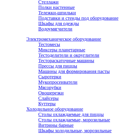
Стеллажи
Полки настенные
Тележки-шпильки
Подставки и стенды под оборудование
Шкафы для одежды
Водоумягчители
Электромеханическое оборудование
Тестомесы
Миксеры планетарные
Тестоделители и округлители
Тестораскаточные машины
Прессы для пиццы
Машины для формирования пасты
Сыротерки
Мукопросеиватели
Мясорубки
Овощерезки
Слайсеры
Куттеры
Холодильное оборудование
Столы охлаждаемые для пиццы
Столы охлаждаемые, морозильные
Витрины барные
Шкафы холодильные, морозильные