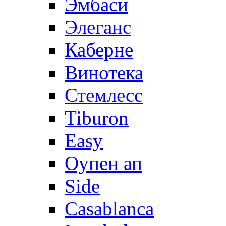
Эмбаси
Элеганс
Каберне
Винотека
Стемлесс
Tiburon
Easy
Оупен ап
Side
Casablanca