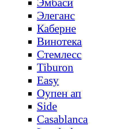
Эмбаси
Элеганс
Каберне
Винотека
Стемлесс
Tiburon
Easy
Оупен ап
Side
Casablanca