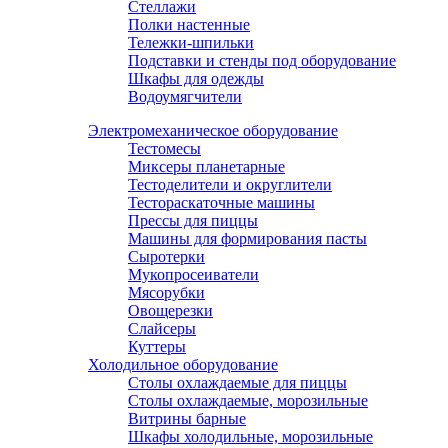
Стеллажи
Полки настенные
Тележки-шпильки
Подставки и стенды под оборудование
Шкафы для одежды
Водоумягчители
Электромеханическое оборудование
Тестомесы
Миксеры планетарные
Тестоделители и округлители
Тестораскаточные машины
Прессы для пиццы
Машины для формирования пасты
Сыротерки
Мукопросеиватели
Мясорубки
Овощерезки
Слайсеры
Куттеры
Холодильное оборудование
Столы охлаждаемые для пиццы
Столы охлаждаемые, морозильные
Витрины барные
Шкафы холодильные, морозильные