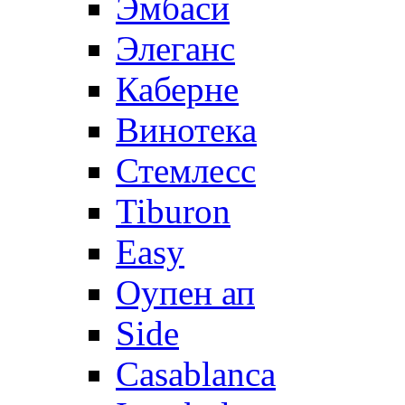
Эмбаси
Элеганс
Каберне
Винотека
Стемлесс
Tiburon
Easy
Оупен ап
Side
Casablanca