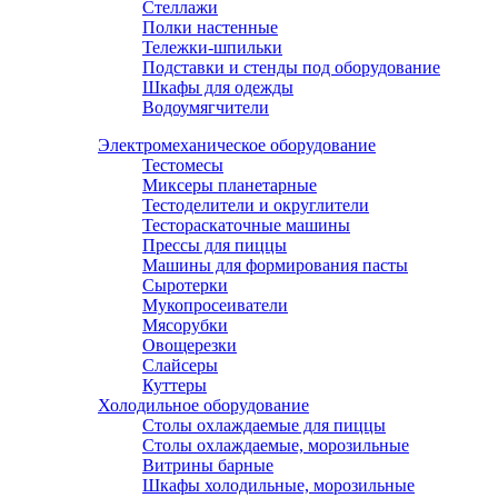
Стеллажи
Полки настенные
Тележки-шпильки
Подставки и стенды под оборудование
Шкафы для одежды
Водоумягчители
Электромеханическое оборудование
Тестомесы
Миксеры планетарные
Тестоделители и округлители
Тестораскаточные машины
Прессы для пиццы
Машины для формирования пасты
Сыротерки
Мукопросеиватели
Мясорубки
Овощерезки
Слайсеры
Куттеры
Холодильное оборудование
Столы охлаждаемые для пиццы
Столы охлаждаемые, морозильные
Витрины барные
Шкафы холодильные, морозильные