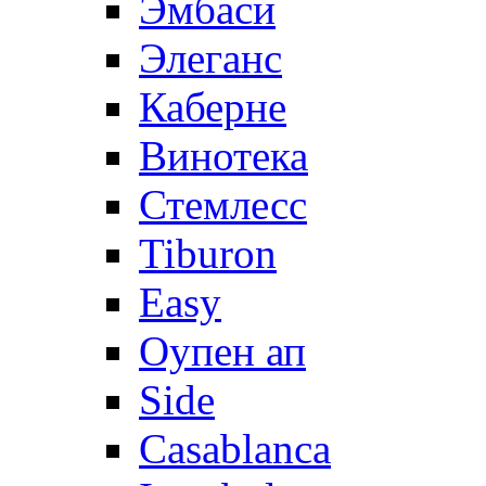
Эмбаси
Элеганс
Каберне
Винотека
Стемлесс
Tiburon
Easy
Оупен ап
Side
Casablanca