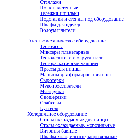
Стеллажи
Полки настенные
Тележки-шпильки
Подставки и стенды под оборудование
Шкафы для одежды
Водоумягчители
Электромеханическое оборудование
Тестомесы
Миксеры планетарные
Тестоделители и округлители
Тестораскаточные машины
Прессы для пиццы
Машины для формирования пасты
Сыротерки
Мукопросеиватели
Мясорубки
Овощерезки
Слайсеры
Куттеры
Холодильное оборудование
Столы охлаждаемые для пиццы
Столы охлаждаемые, морозильные
Витрины барные
Шкафы холодильные, морозильные