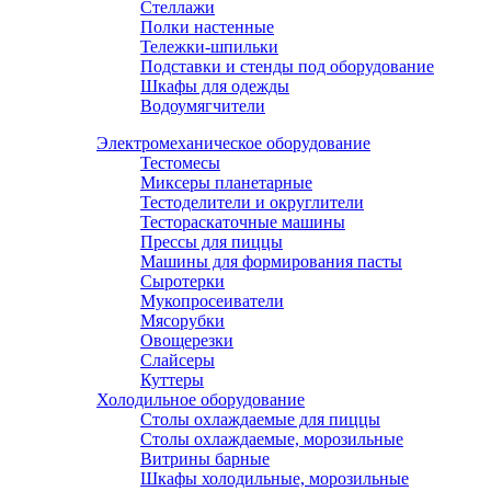
Стеллажи
Полки настенные
Тележки-шпильки
Подставки и стенды под оборудование
Шкафы для одежды
Водоумягчители
Электромеханическое оборудование
Тестомесы
Миксеры планетарные
Тестоделители и округлители
Тестораскаточные машины
Прессы для пиццы
Машины для формирования пасты
Сыротерки
Мукопросеиватели
Мясорубки
Овощерезки
Слайсеры
Куттеры
Холодильное оборудование
Столы охлаждаемые для пиццы
Столы охлаждаемые, морозильные
Витрины барные
Шкафы холодильные, морозильные