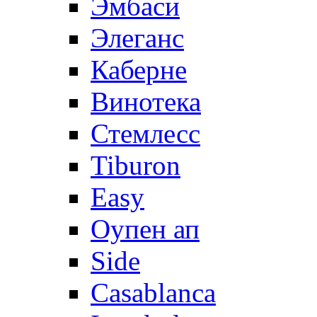
Эмбаси
Элеганс
Каберне
Винотека
Стемлесс
Tiburon
Easy
Оупен ап
Side
Casablanca