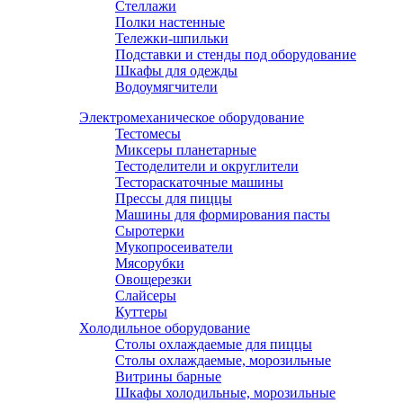
Стеллажи
Полки настенные
Тележки-шпильки
Подставки и стенды под оборудование
Шкафы для одежды
Водоумягчители
Электромеханическое оборудование
Тестомесы
Миксеры планетарные
Тестоделители и округлители
Тестораскаточные машины
Прессы для пиццы
Машины для формирования пасты
Сыротерки
Мукопросеиватели
Мясорубки
Овощерезки
Слайсеры
Куттеры
Холодильное оборудование
Столы охлаждаемые для пиццы
Столы охлаждаемые, морозильные
Витрины барные
Шкафы холодильные, морозильные