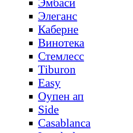
Эмбаси
Элеганс
Каберне
Винотека
Стемлесс
Tiburon
Easy
Оупен ап
Side
Casablanca