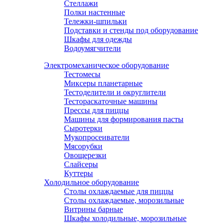
Стеллажи
Полки настенные
Тележки-шпильки
Подставки и стенды под оборудование
Шкафы для одежды
Водоумягчители
Электромеханическое оборудование
Тестомесы
Миксеры планетарные
Тестоделители и округлители
Тестораскаточные машины
Прессы для пиццы
Машины для формирования пасты
Сыротерки
Мукопросеиватели
Мясорубки
Овощерезки
Слайсеры
Куттеры
Холодильное оборудование
Столы охлаждаемые для пиццы
Столы охлаждаемые, морозильные
Витрины барные
Шкафы холодильные, морозильные