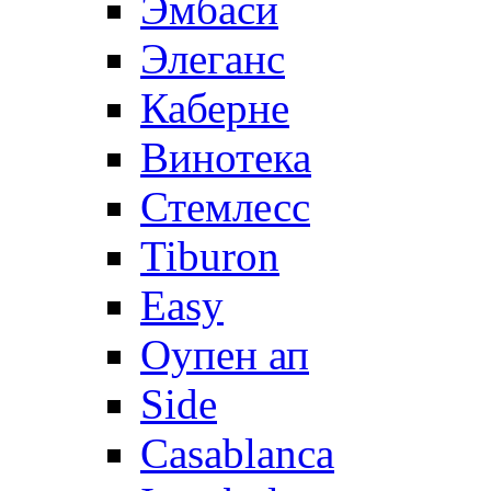
Эмбаси
Элеганс
Каберне
Винотека
Стемлесс
Tiburon
Easy
Оупен ап
Side
Casablanca