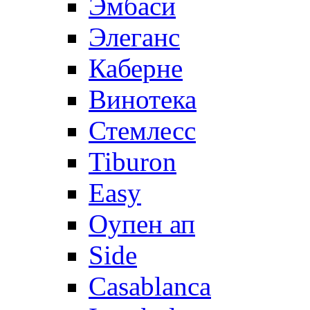
Эмбаси
Элеганс
Каберне
Винотека
Стемлесс
Tiburon
Easy
Оупен ап
Side
Casablanca