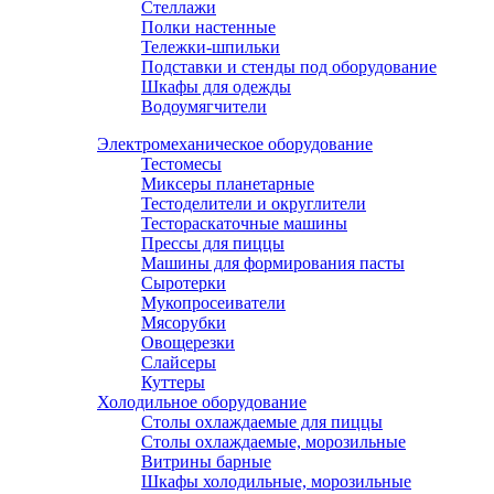
Стеллажи
Полки настенные
Тележки-шпильки
Подставки и стенды под оборудование
Шкафы для одежды
Водоумягчители
Электромеханическое оборудование
Тестомесы
Миксеры планетарные
Тестоделители и округлители
Тестораскаточные машины
Прессы для пиццы
Машины для формирования пасты
Сыротерки
Мукопросеиватели
Мясорубки
Овощерезки
Слайсеры
Куттеры
Холодильное оборудование
Столы охлаждаемые для пиццы
Столы охлаждаемые, морозильные
Витрины барные
Шкафы холодильные, морозильные