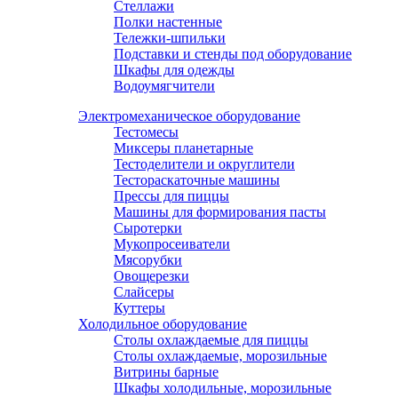
Стеллажи
Полки настенные
Тележки-шпильки
Подставки и стенды под оборудование
Шкафы для одежды
Водоумягчители
Электромеханическое оборудование
Тестомесы
Миксеры планетарные
Тестоделители и округлители
Тестораскаточные машины
Прессы для пиццы
Машины для формирования пасты
Сыротерки
Мукопросеиватели
Мясорубки
Овощерезки
Слайсеры
Куттеры
Холодильное оборудование
Столы охлаждаемые для пиццы
Столы охлаждаемые, морозильные
Витрины барные
Шкафы холодильные, морозильные