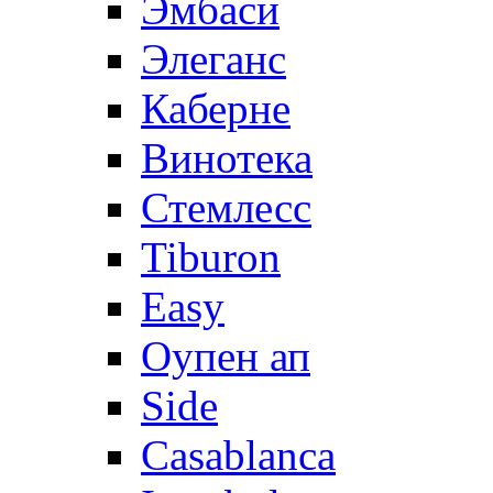
Эмбаси
Элеганс
Каберне
Винотека
Стемлесс
Tiburon
Easy
Оупен ап
Side
Casablanca