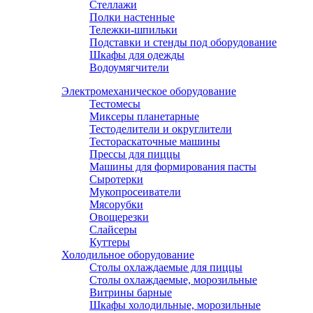
Стеллажи
Полки настенные
Тележки-шпильки
Подставки и стенды под оборудование
Шкафы для одежды
Водоумягчители
Электромеханическое оборудование
Тестомесы
Миксеры планетарные
Тестоделители и округлители
Тестораскаточные машины
Прессы для пиццы
Машины для формирования пасты
Сыротерки
Мукопросеиватели
Мясорубки
Овощерезки
Слайсеры
Куттеры
Холодильное оборудование
Столы охлаждаемые для пиццы
Столы охлаждаемые, морозильные
Витрины барные
Шкафы холодильные, морозильные