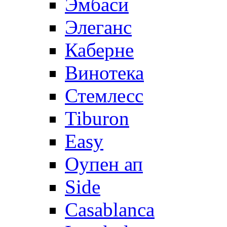
Эмбаси
Элеганс
Каберне
Винотека
Стемлесс
Tiburon
Easy
Оупен ап
Side
Casablanca