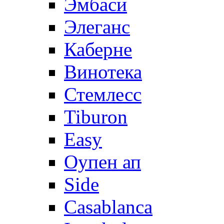
Эмбаси
Элеганс
Каберне
Винотека
Стемлесс
Tiburon
Easy
Оупен ап
Side
Casablanca