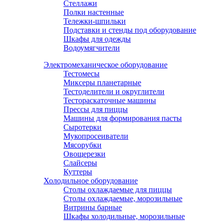
Стеллажи
Полки настенные
Тележки-шпильки
Подставки и стенды под оборудование
Шкафы для одежды
Водоумягчители
Электромеханическое оборудование
Тестомесы
Миксеры планетарные
Тестоделители и округлители
Тестораскаточные машины
Прессы для пиццы
Машины для формирования пасты
Сыротерки
Мукопросеиватели
Мясорубки
Овощерезки
Слайсеры
Куттеры
Холодильное оборудование
Столы охлаждаемые для пиццы
Столы охлаждаемые, морозильные
Витрины барные
Шкафы холодильные, морозильные