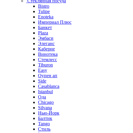
Стеклянная посуда
Bistro
Tulipe
Enoteka
Империал Плюс
Банкет
Plaza
Эмбаси
Элеганс
Каберне
Винотека
Стемлесс
Tiburon
Easy
Оупен ап
Side
Casablanca
Istanbul
Ода
Chicago
Silvana
Нью-Йорк
Балтик
Tango
Стиль