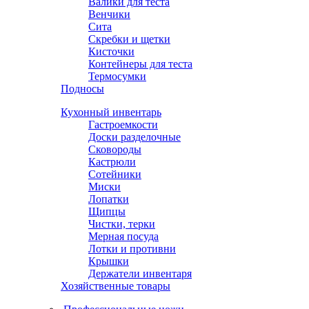
Валики для теста
Венчики
Сита
Скребки и щетки
Кисточки
Контейнеры для теста
Термосумки
Подносы
Кухонный инвентарь
Гастроемкости
Доски разделочные
Сковороды
Кастрюли
Сотейники
Миски
Лопатки
Щипцы
Чистки, терки
Мерная посуда
Лотки и противни
Крышки
Держатели инвентаря
Хозяйственные товары