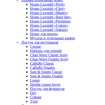
Профессиональные ножи
Ножи Luxstahl «Profi»
Ножи Luxstahl «Chef»
Ножи Luxstahl «Master»
Ножи Luxstahl «Base line»
Ножи Luxstahl «Premium»
Ножи Luxstahl «Colour»
Ножи Luxstahl «Sakura»
Ножи для пиццы
Мусаты и точильные камни
Посуда для ресторанов
Corone
Наборы для специй
Chan Wave Classic Ivory
Chan Wave Quadro Ivory
CaBaRe Classic
CaBaRe Quadro
Sam & Squito Classic
Sam & Squito Quadro
Lequn
Steelite серия Spyro
Посуда для фуршетов
Day
Collage
Tvist