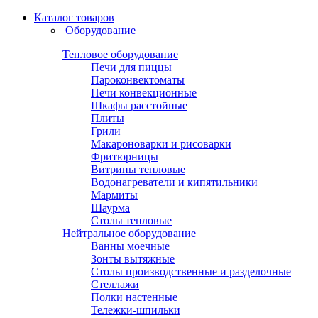
Каталог товаров
Оборудование
Тепловое оборудование
Печи для пиццы
Пароконвектоматы
Печи конвекционные
Шкафы расстойные
Плиты
Грили
Макароноварки и рисоварки
Фритюрницы
Витрины тепловые
Водонагреватели и кипятильники
Мармиты
Шаурма
Столы тепловые
Нейтральное оборудование
Ванны моечные
Зонты вытяжные
Столы производственные и разделочные
Стеллажи
Полки настенные
Тележки-шпильки