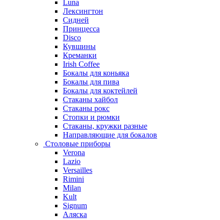
Luna
Лексингтон
Сидней
Принцесса
Disco
Кувшины
Креманки
Irish Coffee
Бокалы для коньяка
Бокалы для пива
Бокалы для коктейлей
Стаканы хайбол
Стаканы рокс
Стопки и рюмки
Стаканы, кружки разные
Направляющие для бокалов
Столовые приборы
Verona
Lazio
Versailles
Rimini
Milan
Kult
Signum
Аляска