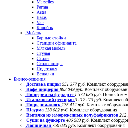
Marselles
Parma
Astra
Bazis
Vals
Колобок
Мебель
Барные стойки
Станции официанта
Мягкая мебель
Стулья
Столы
Столешницы
Подстолья
Вешалки
Бизнес-решения
Доставка пиццы
551 377 руб.
Комплект оборудова
Кафе-пиццерия
893 049 руб.
Комплект оборудовани
Пиццерия на фудкорте
1 372 636 руб.
Полный комп
Итальянский ресторан
3 217 273 руб.
Комплект об
Пиццерия-киоск
175 412 руб.
Комплект оборудова
Шаурма
138 082 руб.
Комплект оборудования
Выпечка из замороженных полуфабрикатов
212 
Суши на фудкорте
406 583 руб.
Комплект оборудо
Лапшичная
750 035 руб.
Комплект оборудования