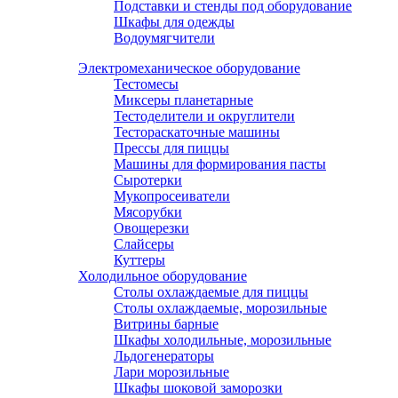
Подставки и стенды под оборудование
Шкафы для одежды
Водоумягчители
Электромеханическое оборудование
Тестомесы
Миксеры планетарные
Тестоделители и округлители
Тестораскаточные машины
Прессы для пиццы
Машины для формирования пасты
Сыротерки
Мукопросеиватели
Мясорубки
Овощерезки
Слайсеры
Куттеры
Холодильное оборудование
Столы охлаждаемые для пиццы
Столы охлаждаемые, морозильные
Витрины барные
Шкафы холодильные, морозильные
Льдогенераторы
Лари морозильные
Шкафы шоковой заморозки