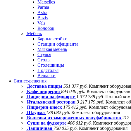
Marselles
Parma
Astra
Bazis
Vals
Колобок
Мебель
Барные стойки
Станции официанта
Мягкая мебель
Стулья
Столы
Столешницы
Подстолья
Вешалки
Бизнес-решения
Доставка пиццы
551 377 руб.
Комплект оборудова
Кафе-пиццерия
893 049 руб.
Комплект оборудовани
Пиццерия на фудкорте
1 372 738 руб.
Полный комп
Итальянский ресторан
3 217 179 руб.
Комплект об
Пиццерия-киоск
175 412 руб.
Комплект оборудова
Шаурма
138 082 руб.
Комплект оборудования
Выпечка из замороженных полуфабрикатов
212 
Суши на фудкорте
406 612 руб.
Комплект оборудо
Лапшичная
750 035 руб.
Комплект оборудования