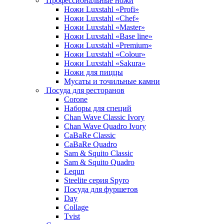
Профессиональные ножи
Ножи Luxstahl «Profi»
Ножи Luxstahl «Chef»
Ножи Luxstahl «Master»
Ножи Luxstahl «Base line»
Ножи Luxstahl «Premium»
Ножи Luxstahl «Colour»
Ножи Luxstahl «Sakura»
Ножи для пиццы
Мусаты и точильные камни
Посуда для ресторанов
Corone
Наборы для специй
Chan Wave Classic Ivory
Chan Wave Quadro Ivory
CaBaRe Classic
CaBaRe Quadro
Sam & Squito Classic
Sam & Squito Quadro
Lequn
Steelite серия Spyro
Посуда для фуршетов
Day
Collage
Tvist