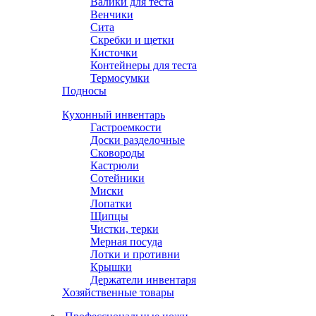
Валики для теста
Венчики
Сита
Скребки и щетки
Кисточки
Контейнеры для теста
Термосумки
Подносы
Кухонный инвентарь
Гастроемкости
Доски разделочные
Сковороды
Кастрюли
Сотейники
Миски
Лопатки
Щипцы
Чистки, терки
Мерная посуда
Лотки и противни
Крышки
Держатели инвентаря
Хозяйственные товары