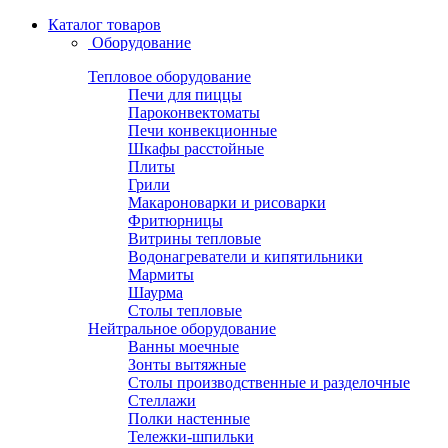
Каталог товаров
Оборудование
Тепловое оборудование
Печи для пиццы
Пароконвектоматы
Печи конвекционные
Шкафы расстойные
Плиты
Грили
Макароноварки и рисоварки
Фритюрницы
Витрины тепловые
Водонагреватели и кипятильники
Мармиты
Шаурма
Столы тепловые
Нейтральное оборудование
Ванны моечные
Зонты вытяжные
Столы производственные и разделочные
Стеллажи
Полки настенные
Тележки-шпильки