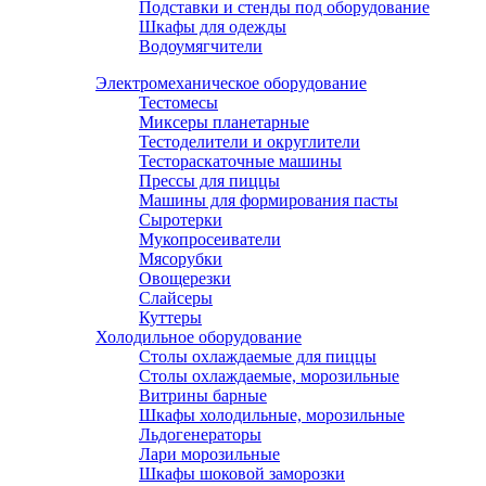
Подставки и стенды под оборудование
Шкафы для одежды
Водоумягчители
Электромеханическое оборудование
Тестомесы
Миксеры планетарные
Тестоделители и округлители
Тестораскаточные машины
Прессы для пиццы
Машины для формирования пасты
Сыротерки
Мукопросеиватели
Мясорубки
Овощерезки
Слайсеры
Куттеры
Холодильное оборудование
Столы охлаждаемые для пиццы
Столы охлаждаемые, морозильные
Витрины барные
Шкафы холодильные, морозильные
Льдогенераторы
Лари морозильные
Шкафы шоковой заморозки