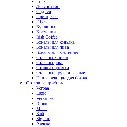
Luna
Лексингтон
Сидней
Принцесса
Disco
Кувшины
Креманки
Irish Coffee
Бокалы для коньяка
Бокалы для пива
Бокалы для коктейлей
Стаканы хайбол
Стаканы рокс
Стопки и рюмки
Стаканы, кружки разные
Направляющие для бокалов
Столовые приборы
Verona
Lazio
Versailles
Rimini
Milan
Kult
Signum
Аляска